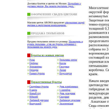
Доставка букетов и цветов по Москве.
Подробнее о
доставке цветов, Вы можете прочитать здесь.
Многолетние 
округлой фор
ОФОРМЛЕНИЕ СВАДЕБ ЦВЕТАМИ
незамкнутых 
Защитные пок
Магазин цветов AROMA предлагает
оформление свадеб
темно-пурпур
цветами и цветочными композициями.
толщиной 0,3
развиваются 
ПРОДАЖА ТЮЛЬПАНОВ
размножения.
продолговато
Продажа тюльпанов оптом и в розницу.
Посмотреть и
купить тюльпаны, а так же букеты собранные с
расположены 
тюльпанами вы можете здесь
собраны по 2
воронковидны
Букеты из живых цветов
состоящий из 
Розы
Тюльпаны оптом
сиреневая ил
Герберы
Каллы
пятнышками н
Хризантемы
Гвоздики
коробочка. С
Орхидеи
Лилии
Разные букеты
Подсолнухи
краем.
Начало введе
Торжественные букеты
цветоводстве
Свадебные букеты
День влюбленных
гибридные ли
8 марта
1 сентября
международн
Новый год
День рождения
Юбилей
Свидание
разделов, де
Любимой девушке
Любимому мужчине
Азиатские ги
Выпускной
Экзотические
Сюда относят