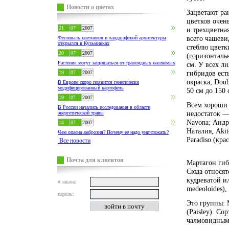
Новости о цветах
Зацветают ра
цветков очень
21
07
2007
и трехцветна
всего чашеви
Фестиваль цветников и ландшафтной архитектуры
открылся в Кузьминках
стеблю цветк
20
07
2007
(горизонталь
Растения могут защищаться от травоядных насекомых
см. У всех ли
гибридов ест
19
07
2007
окраска; Dou
В Европе скоро появится генетически
модифицированный картофель
50 см до 150
19
07
2007
Всем хороши 
В России начались исследования в области
недостаток —
энергетической травы
Navona; Андр
18
07
2007
Наталия, Akit
Чем опасна амброзия? Почему ее надо уничтожать?
Paradiso (кра
Все новости
Почта для клиентов
Мартагон гиб
Сюда относят
кудреватой ил
# заказа:
medeoloidеs),
пароль:
Это группы: 
(Paisley). Со
чалмовидным