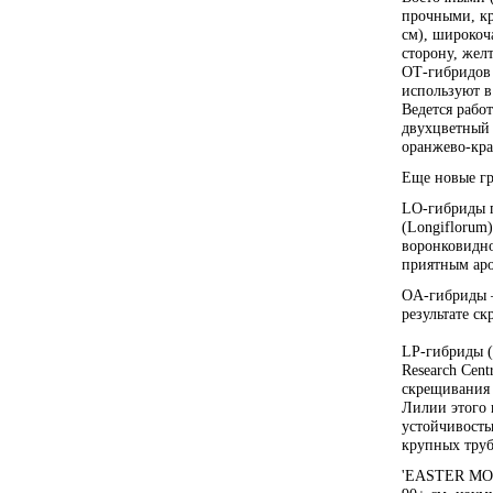
прочными, кр
см), широкоч
сторону, жел
ОТ-гибридов 
используют в
Ведется работ
двухцветный 
оранжево-кр
Еще новые гр
LO-гибриды п
(Longiflorum
воронковидно
приятным ар
OA-гибриды —
результате ск
LP-гибриды 
Research Cent
скрещивания 
Лилии этого 
устойчивость
крупных труб
'EASTER MOR