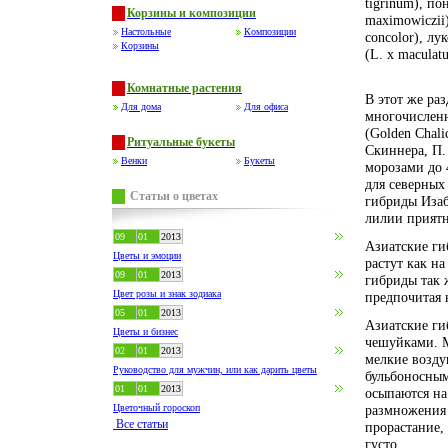
tigrinum), по
Корзины и композиции
maximowiczii)
Настольные
Композиции
concolor), л
Корзины
(L. x maculat
Комнатные растения
В этот же раз
Для дома
Для офиса
многочисленн
(Golden Chali
Ритуальные букеты
Скиннера, П.
Венки
Букеты
морозами до 
для северных
Статьи о цветах
гибриды Изаб
лилии приятн
09
01
2013
Азиатские ги
Цветы и эмоции
растут как н
09
01
2013
гибриды так ж
Цвет розы и знак зодиака
предпочитая 
05
01
2013
Азиатские ги
Цветы и бизнес
чешуйками. М
02
01
2013
мелкие возду
Руководство для мужчин, или как дарить цветы
бульбоносным
01
01
2013
осыпаются на
Цветочный гороскоп
размножения 
Все статьи
прорастание,
густо.