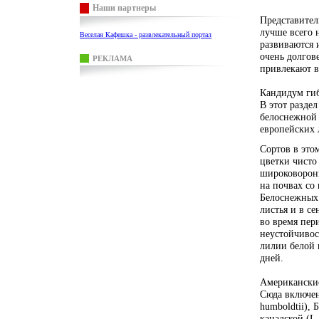
Наши партнеры
Представител
лучше всего 
Веселая Кафешка - развлекательный портал
развиваются 
очень долгов
РЕКЛАМА
привлекают в
Кандидум гиб
В этот разде
белоснежной 
европейских л
Сортов в это
цветки чисто
широковоронк
на почвах со
Белоснежных 
листья и в с
во время пери
неустойчивос
лилии белой 
дней.
Американские
Сюда включен
humboldtii), Б
канадской (L.