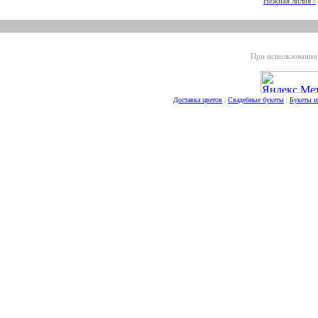
Нежная лилия !
При использовании 
Доставка цветов
|
Свадебные букеты
|
Букеты и