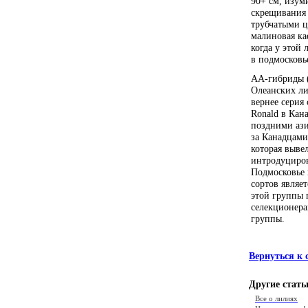
90+ cм, изум
скрещивания 
трубчатыми ц
малиновая ка
когда у этой 
в подмосковь
AA-гибриды (
Олеанских ли
вернее серия 
Ronald в Кана
поздними ази
за Канадцами
которая вывел
интродуциров
Подмосковье 
сортов являет
этой группы 
селекционера
группы.
Вернуться к 
Другие стать
Все о лилиях