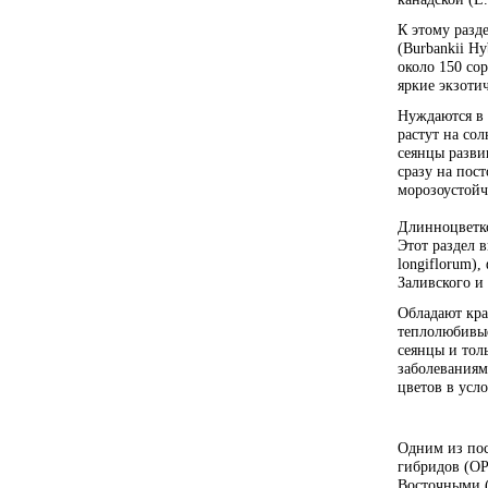
К этому разд
(Burbankii H
около 150 со
яркие экзоти
Нуждаются в 
растут на сол
сеянцы разви
сразу на пос
морозоустойч
Длинноцветко
Этот раздел 
longiflorum)
Заливского и 
Обладают кра
теплолюбивые
сеянцы и тол
заболеваниям
цветов в усл
Одним из пос
гибридов (ОР
Восточными (