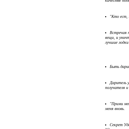
качестве под
"Кто ест, 
Встречая п
вещи, и унич
лучшие лодки
Быть дарит
Даритель у
получателя и
"Прими мен
меня вновь.
Секрет Уда