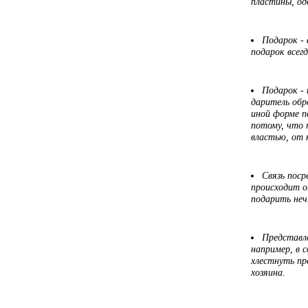
пластины, од
Подарок -
подарок всег
Подарок - 
даритель обр
иной форме п
потому, что 
властью, от 
Связь поср
происходит о
подарить неч
Представл
например, в 
хлестнуть пр
хозяина.