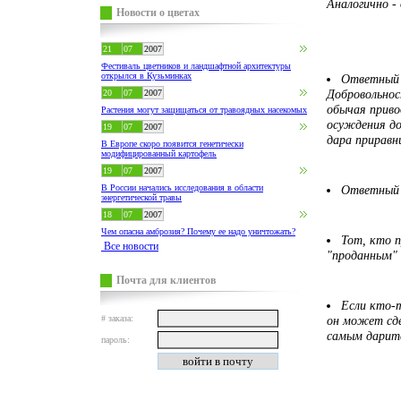
Аналогично -
Новости о цветах
21
07
2007
Фестиваль цветников и ландшафтной архитектуры
открылся в Кузьминках
Ответный 
Добровольнос
20
07
2007
обычая приво
Растения могут защищаться от травоядных насекомых
осуждения до
19
07
2007
дара приравн
В Европе скоро появится генетически
модифицированный картофель
19
07
2007
В России начались исследования в области
Ответный 
энергетической травы
18
07
2007
Чем опасна амброзия? Почему ее надо уничтожать?
Тот, кто п
Все новости
"проданным" 
Почта для клиентов
Если кто-
# заказа:
он может сд
самым дарите
пароль: