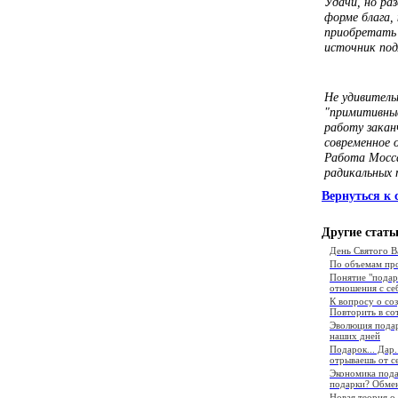
Удачи, но раз
форме блага,
приобретать 
источник под
Не удивитель
"примитивные
работу закан
современное 
Работа Мосса
радикальных 
Вернуться к 
Другие стать
День Святого В
По объемам про
Понятие "подаро
отношения с се
К вопросу о со
Повторить в со
Эволюция подар
наших дней
Подарок... Дар.
отрываешь от с
Экономика пода
подарки? Обме
Новая теория о