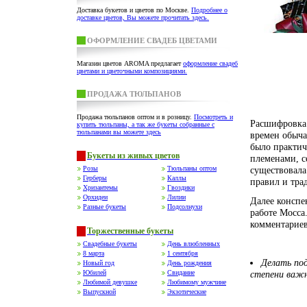
Доставка букетов и цветов по Москве.
Подробнее о
доставке цветов, Вы можете прочитать здесь.
ОФОРМЛЕНИЕ СВАДЕБ ЦВЕТАМИ
Магазин цветов AROMA предлагает
оформление свадеб
цветами и цветочными композициями.
ПРОДАЖА ТЮЛЬПАНОВ
Продажа тюльпанов оптом и в розницу.
Посмотреть и
Расшифровка 
купить тюльпаны, а так же букеты собранные с
тюльпанами вы можете здесь
времен обыча
было практи
Букеты из живых цветов
племенами, с
Розы
Тюльпаны оптом
существовала
Герберы
Каллы
правил и тра
Хризантемы
Гвоздики
Орхидеи
Лилии
Далее консп
Разные букеты
Подсолнухи
работе Мосса
комментариев
Торжественные букеты
Свадебные букеты
День влюбленных
8 марта
1 сентября
Делать под
Новый год
День рождения
Юбилей
Свидание
степени важн
Любимой девушке
Любимому мужчине
Выпускной
Экзотические