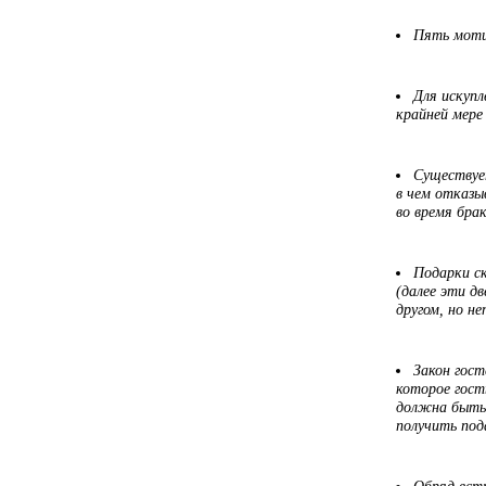
Пять мотив
Для искупл
крайней мере
Существует
в чем отказы
во время бра
Подарки с
(далее эти д
другом, но н
Закон гост
которое гост
должна быть 
получить под