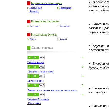
В обмене 
Корзины и композиции
недвижимого 
Настольные
Композиции
в пирах, обря
Корзины
Комнатные растения
Объем и т
Для дома
Для офиса
вождями, род
определяется
Ритуальные букеты
Венки
Букеты
Вручение 
Статьи о цветах
превзойти др
09
01
2013
Цветы и эмоции
В любой мо
09
01
2013
друзей, разд
Цвет розы и знак зодиака
05
01
2013
Цветы и бизнес
02
01
2013
Отказ пода
Руководство для мужчин, или как дарить цветы
это требует 
01
01
2013
Цветочный гороскоп
Все статьи
Отказ прин