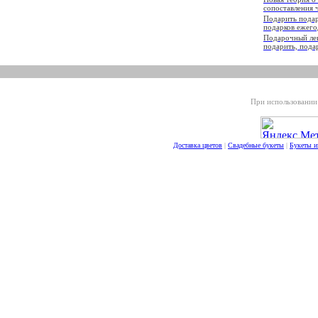
сопоставления 
Подарить подаро
подарков ежего
Подарочный лек
подарить, пода
При использовании 
Доставка цветов
|
Свадебные букеты
|
Букеты и