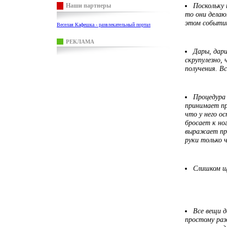
Поскольку
Наши партнеры
то они делаю
этом событии
Веселая Кафешка - развлекательный портал
РЕКЛАМА
Дары, дари
скрупулезно,
получения. В
Процедура
принимает пр
что у него о
бросает к но
выражает пре
руки только 
Слишком щ
Все вещи 
простому раз