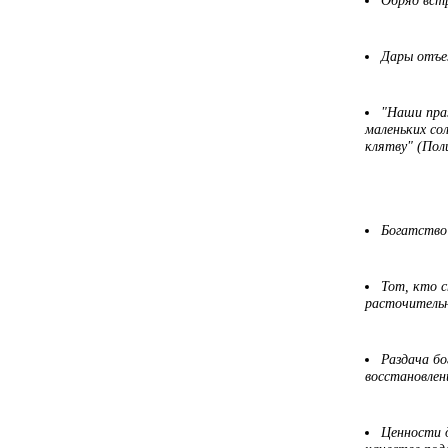
Обряд встр
Дары отъе
"Наши пра
маленьких со
клятву" (Пол
Богатство
Тот, кто 
расточитель
Раздача бо
восстановлен
Ценности 