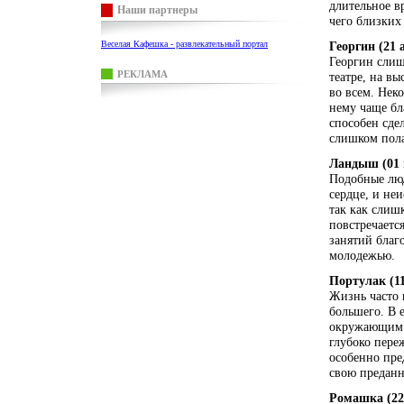
длительное в
Наши партнеры
чего близких 
Веселая Кафешка - развлекательный портал
Георгин (21 
Георгин слиш
РЕКЛАМА
театре, на вы
во всем. Нек
нему чаще бл
способен сде
слишком пола
Ландыш (01 
Подобные люди
сердце, и не
так как слиш
повстречаетс
занятий благ
молодежью.
Портулак (11
Жизнь часто 
большего. В е
окружающим. 
глубоко пере
особенно пре
свою преданн
Ромашка (22