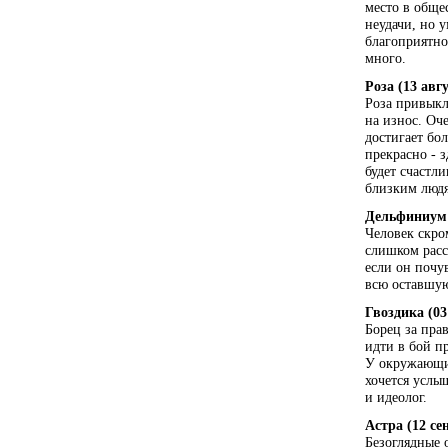
место в обще
неудачи, но 
благоприятно
много.
Роза (13 авгу
Роза привыкл
на износ. Оче
достигает бо
прекрасно - з
будет счастл
близким люд
Дельфиниум (
Человек скро
слишком расс
если он почу
всю оставшую
Гвоздика (03
Борец за пра
идти в бой п
У окружающих
хочется услы
и идеолог.
Астра (12 се
Безоглядные 