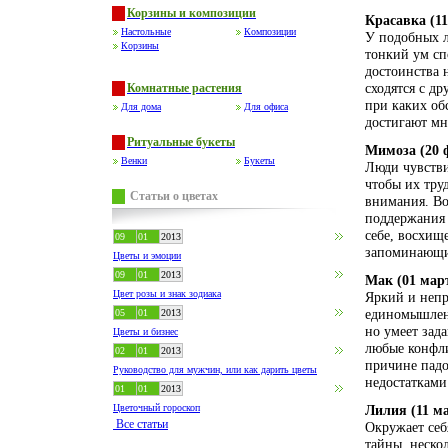
Корзины и композиции
Красавка (11
Настольные
Композиции
У подобных л
Корзины
тонкий ум сп
достоинства 
сходятся с д
Комнатные растения
при каких об
Для дома
Для офиса
достигают мн
Ритуальные букеты
Мимоза (20 
Венки
Букеты
Люди чувстви
чтобы их тру
Статьи о цветах
внимания. Во
поддержания 
себе, восхищ
09
01
2013
запоминающи
Цветы и эмоции
09
01
2013
Мак (01 март
Цвет розы и знак зодиака
Яркий и непр
единомышленн
05
01
2013
но умеет зад
Цветы и бизнес
любые конфли
02
01
2013
причине падо
Руководство для мужчин, или как дарить цветы
недостатками
01
01
2013
Цветочный гороскоп
Лилия (11 ма
Все статьи
Окружает себ
тайны, неско