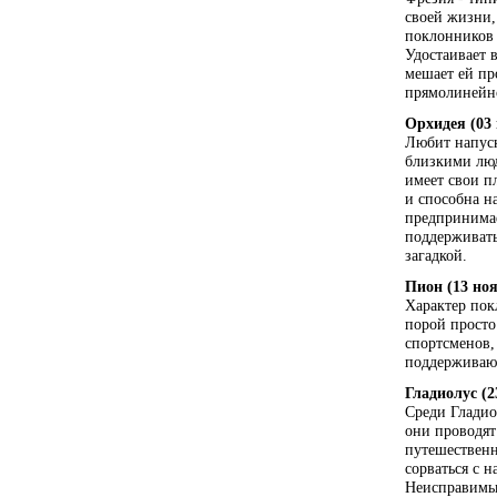
своей жизни, 
поклонников 
Удостаивает 
мешает ей пр
прямолинейн
Орхидея (03 
Любит напуск
близкими люд
имеет свои пл
и способна н
предпринимае
поддерживать
загадкой.
Пион (13 ноя
Характер пок
порой просто
спортсменов,
поддерживают
Гладиолус (2
Среди Гладио
они проводят 
путешественн
сорваться с 
Неисправимые