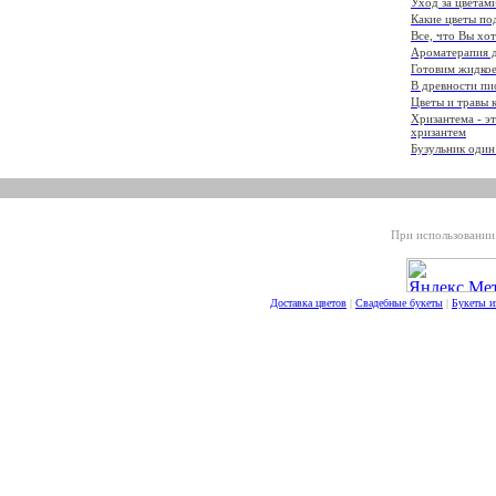
Уход за цветам
Какие цветы по
Все, что Вы хот
Ароматерапия д
Готовим жидкое
В древности пи
Цветы и травы 
Хризантема - э
хризантем
Бузульник один
При использовании 
Доставка цветов
|
Свадебные букеты
|
Букеты и