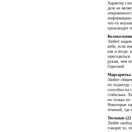
Характер сло
деле не явля
откровенност
информацию в
что-то неуло
производит п
Колокольчик
Любит надежн
небе, если им
как и везде,
пригодиться.
рукам, чем те
Однолюб.
Маргаритка 
Любит общени
по подъезду,
способна на 
стабильна. Л
но только по
Некоторые за
течений, где 
Тюльпан (22
Любят свобод
говорят то, 