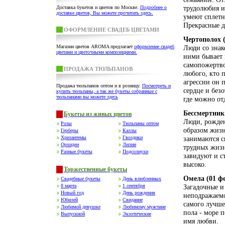
трудолюбия и
Доставка букетов и цветов по Москве.
Подробнее о
доставке цветов, Вы можете прочитать здесь.
умеют сплетни
Прекрасные д
ОФОРМЛЕНИЕ СВАДЕБ ЦВЕТАМИ
Чертополох (
Магазин цветов AROMA предлагает
оформление свадеб
Люди со знак
цветами и цветочными композициями.
ними бывает 
самопожертво
ПРОДАЖА ТЮЛЬПАНОВ
любого, кто 
агрессии он 
Продажа тюльпанов оптом и в розницу.
Посмотреть и
сердце и безо
купить тюльпаны, а так же букеты собранные с
тюльпанами вы можете здесь
где можно от
Бессмертник 
Букеты из живых цветов
Люди, рожден
Розы
Тюльпаны оптом
образом жизн
Герберы
Каллы
Хризантемы
Гвоздики
занимаются с
Орхидеи
Лилии
трудных жизн
Разные букеты
Подсолнухи
завидуют и с
высоко.
Торжественные букеты
Омела (01 ф
Свадебные букеты
День влюбленных
8 марта
1 сентября
Загадочные и
Новый год
День рождения
неподражаемо
Юбилей
Свидание
самого лучше
Любимой девушке
Любимому мужчине
пола - море 
Выпускной
Экзотические
имя любви.