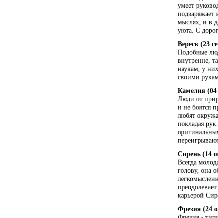
умеет руково
подзаряжает 
мыслях, и в д
уюта. С доро
Вереск (23 с
Подобные люд
внутренне, т
наукам, у ни
своими рукам
Камелия (04 
Люди от прир
и не боятся 
любят окружа
покладая рук
оригинальным
переигрывают
Сирень (14 о
Всегда молод
голову, она 
легкомысленн
преодолевает
карьерой Сир
Фрезия (24 о
Фрезия - тип