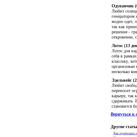
Одуванчик (0
Любит солнце
генератором 
модно одет, л
так как прин
решение - гр
откровенен, с
Лотос (13 де
Лотос для на
себя в рамка
классику, хо
организован 
несколько ко
Эдельвейс (2
Любит свобод
переносит ог
карьеру, так 
сдерживать. 
становится б
Вернуться к 
Другие стать
Как правильно 