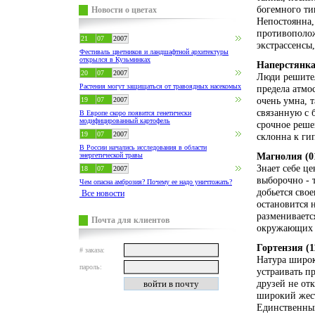
богемного тип
Новости о цветах
Непостоянна,
противополож
21
07
2007
экстрассенсы
Фестиваль цветников и ландшафтной архитектуры
открылся в Кузьминках
Наперстянка 
20
07
2007
Люди решител
Растения могут защищаться от травоядных насекомых
предела атмо
очень умна, 
19
07
2007
связанную с 
В Европе скоро появится генетически
модифицированный картофель
срочное реше
19
07
2007
склонна к ги
В России начались исследования в области
Магнолия (01
энергетической травы
Знает себе ц
18
07
2007
выборочно - 
Чем опасна амброзия? Почему ее надо уничтожать?
добьется сво
Все новости
остановится 
размениваетс
Почта для клиентов
окружающих ж
Гортензия (1
# заказа:
Натура широк
пароль:
устраивать п
друзей не от
широкий жест
Единственный