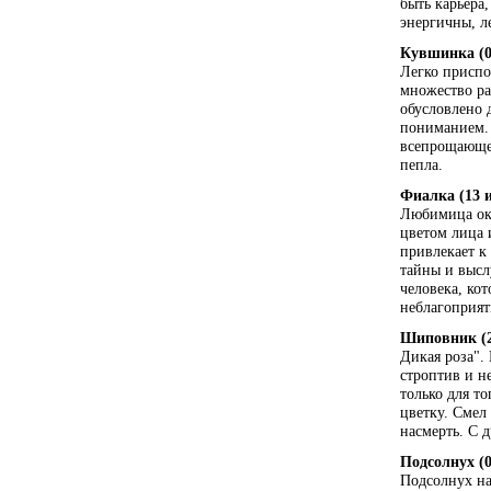
быть карьера,
энергичны, л
Кувшинка (0
Легко приспо
множество ра
обусловлено 
пониманием. 
всепрощающем
пепла.
Фиалка (13 
Любимица ок
цветом лица 
привлекает к
тайны и высл
человека, ко
неблагоприят
Шиповник (2
Дикая роза".
строптив и н
только для т
цветку. Смел
насмерть. С 
Подсолнух (0
Подсолнух на