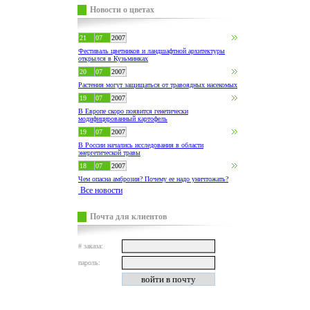
Новости о цветах
21
07
2007
Фестиваль цветников и ландшафтной архитектуры
открылся в Кузьминках
20
07
2007
Растения могут защищаться от травоядных насекомых
19
07
2007
В Европе скоро появится генетически
модифицированный картофель
19
07
2007
В России начались исследования в области
энергетической травы
18
07
2007
Чем опасна амброзия? Почему ее надо уничтожать?
Все новости
Почта для клиентов
# заказа:
пароль: