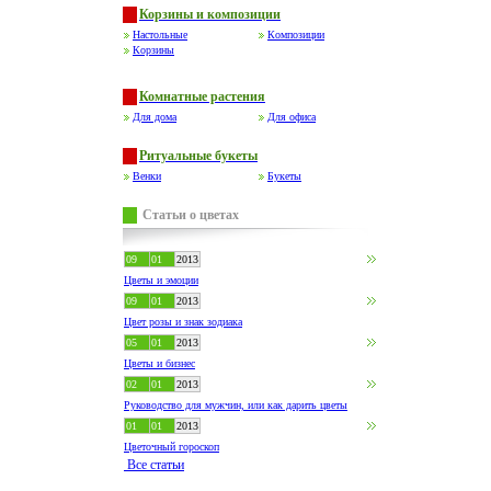
Корзины и композиции
Настольные
Композиции
Корзины
Комнатные растения
Для дома
Для офиса
Ритуальные букеты
Венки
Букеты
Статьи о цветах
09
01
2013
Цветы и эмоции
09
01
2013
Цвет розы и знак зодиака
05
01
2013
Цветы и бизнес
02
01
2013
Руководство для мужчин, или как дарить цветы
01
01
2013
Цветочный гороскоп
Все статьи