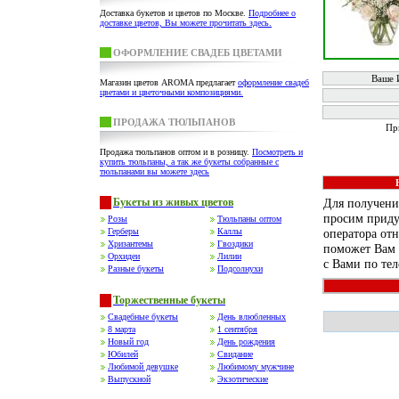
Доставка букетов и цветов по Москве.
Подробнее о
доставке цветов, Вы можете прочитать здесь.
ОФОРМЛЕНИЕ СВАДЕБ ЦВЕТАМИ
Ваше И
Магазин цветов AROMA предлагает
оформление свадеб
цветами и цветочными композициями.
ПРОДАЖА ТЮЛЬПАНОВ
Пр
Продажа тюльпанов оптом и в розницу.
Посмотреть и
купить тюльпаны, а так же букеты собранные с
тюльпанами вы можете здесь
Букеты из живых цветов
Для получени
просим приду
Розы
Тюльпаны оптом
Герберы
Каллы
оператора от
Хризантемы
Гвоздики
поможет Вам в
Орхидеи
Лилии
с Вами по те
Разные букеты
Подсолнухи
Торжественные букеты
Свадебные букеты
День влюбленных
8 марта
1 сентября
Новый год
День рождения
Юбилей
Свидание
Любимой девушке
Любимому мужчине
Выпускной
Экзотические